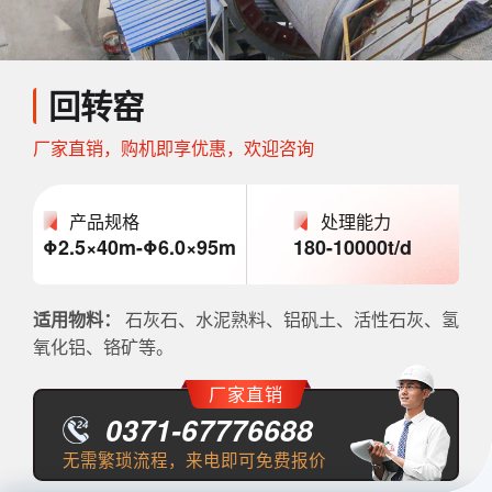
回转窑
厂家直销，购机即享优惠，欢迎咨询
产品规格
处理能力
Φ2.5×40m-Φ6.0×95m
180-10000t/d
石灰石、水泥熟料、铝矾土、活性石灰、氢
适用物料：
氧化铝、铬矿等。
厂家直销
0371-67776688
无需繁琐流程，来电即可免费报价