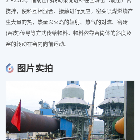
搅拌，使料互相混合、接触进行反应。窑头喷煤燃烧产
生大量的热，热量以火焰的辐射、热气的对流、窑砖
(窑皮)传导等方式传给物料。物料依靠窑筒体的斜度及
窑的转动在窑内向前运动。
图片实拍