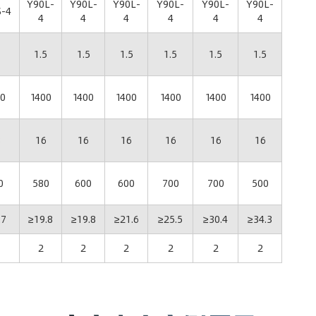
Y90L-
Y90L-
Y90L-
Y90L-
Y90L-
Y90L-
S-4
4
4
4
4
4
4
1
1.5
1.5
1.5
1.5
1.5
1.5
0
1400
1400
1400
1400
1400
1400
8
16
16
16
16
16
16
0
580
600
600
700
700
500
.7
≥19.8
≥19.8
≥21.6
≥25.5
≥30.4
≥34.3
2
2
2
2
2
2