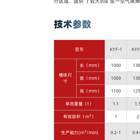
分区域，提供 了较大的矿浆一空气接
技术参数
型号
KYF-1
KYF
长（mm）
1000
13
槽体尺
宽（mm）
1000
13
寸
高（mm）
1100
12
单效重量（t）
1.1
1.
有效容积（m³）
1
2
生产能力(m³/min)
0.2-1
0.4