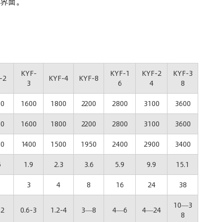
角界面。
KYF-
KYF-1
KYF-2
KYF-3
-2
KYF-4
KYF-8
3
6
4
8
00
1600
1800
2200
2800
3100
3600
00
1600
1800
2200
2800
3100
3600
50
1400
1500
1950
2400
2900
3400
5
1.9
2.3
3.6
5.9
9.9
15.1
3
4
8
16
24
38
10—3
-2
0.6-3
1.2-4
3—8
4—6
4—24
8