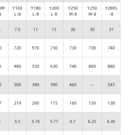
0M
Y160
Y180
Y200
Y250
Y250
Y280S
8
L-8
L-8
L-8
M-8
M-8
-8
5
7.5
11
15
30
30
37
0
720
970
730
730
730
740
0
480
550
630
740
800
880
6
300
340
390
460
—
545
7
219
200
175
160
150
138
3
5.5
5.76
5.77
6.7
6.25
6.36