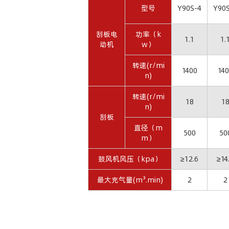
型号
Y90S-4
Y90
刮板电
功率（k
1.1
1.
动机
w）
转速(r/mi
1400
140
n)
转速(r/mi
18
1
n)
刮板
直径（m
500
50
m）
鼓风机风压（kpa）
≥12.6
≥14
最大充气量(m³.min)
2
2