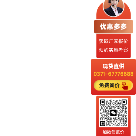
获取厂家报价
预约实地考察
现货直供
0371-67776688
免费询价
加微信报价