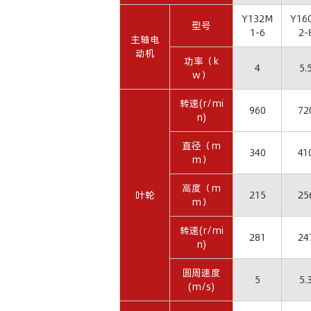
Y132M
Y16
型号
1-6
2-
主轴电
动机
功率（k
4
5.
w）
转速(r/mi
960
72
n)
直径（m
340
41
m）
高度（m
叶轮
215
25
m）
转速(r/mi
281
24
n)
圆周速度
5
5.
(m/s)