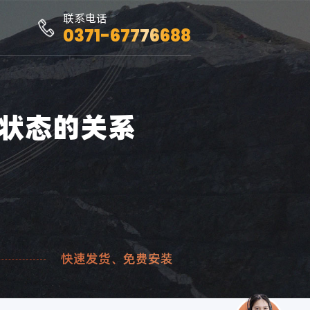
联系电话
0371-67776688
状态的关系
快速发货、免费安装