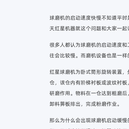
球磨机的启动速度快慢不知道平时
天红星机器就这个问题和大家一起
很多人都认为球磨机的启动速度和
往会比较慢。而磨机设备也是一样
红星球磨机为卧式筒形旋转装置，
仓，该仓内有阶梯衬板或波纹衬板
研磨作用。物料在一仓达到粗磨后
卸料箅板排出，完成粉磨作业。
那么为什么会出现球磨机启动缓慢