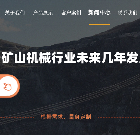
新闻中心
关于我们
产品展示
客户案例
联系我们
析矿山机械行业未来几年发
根据需求、量身定制