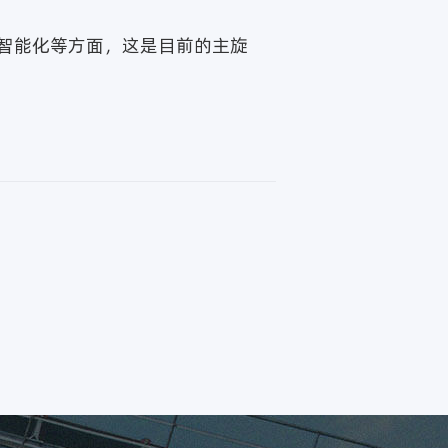
智能化等方面，这是目前的主旋