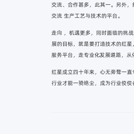
交流、合作甚多，此其一。另外，
交流 生产工艺与技术的平台。
走向 ，机遇更多，同时面临的挑
展的目标，就是要打造技术的红星
服务平台，走专业化发展道路，从
红星成立四十年来，心无旁骛一直
行业才能一骑绝尘，成为行业佼佼