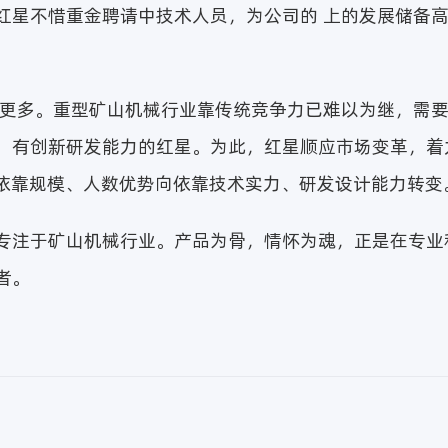
红星不惜重金聘请中技术人员，为公司的 上的发展储备
战更多。重型矿山机械行业靠传统竞争力已难以为继，需
，有创新研发能力的红星。为此，红星顺应市场变革，着
依靠规模、人数优势向依靠技术实力、研发设计能力转变
专注于矿山机械行业。产品为骨，情怀为魂，正是在专业
者。