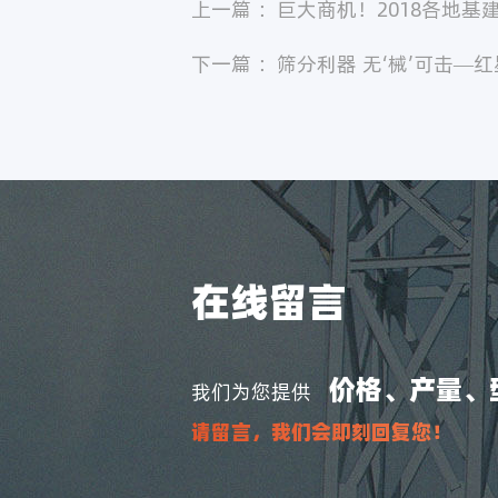
上一篇 ：巨大商机！2018各地
下一篇 ：筛分利器 无‘械’可击—
在线留言
价格、产量、
我们为您提供
请留言，我们会即刻回复您！